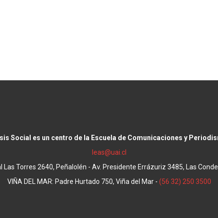
isis Social es un centro de la Escuela de Comunicaciones y Periodi
leas@uai.cl
Las Torres 2640, Peñalolén - Av. Presidente Errázuriz 3485, Las Conde
VIÑA DEL MAR: Padre Hurtado 750, Viña del Mar -
(56 32) 250 3500