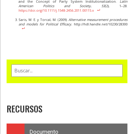
and the Concept of Party System Institutionalization.
Latin
American Politics and Society
,
53
(2), 1–28.
https://doi.org/10.1111/j.1548-2456.2011.00115.x
Saris, W. E. y Torcal, M. (2009).
Alternative measurement procedures
and models for Political Efficacy.
http://hdl.handle.net/10230/28300
RECURSOS
Documento