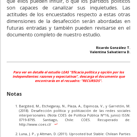
que ellos pueden influir, o que los partidos políticos
son capaces de canalizar sus inquietudes. Las
actitudes de los encuestados respecto a estas otras
dimensiones de la desafección serán abordadas en
futuras entradas y también pueden revisarse en el
documento completo de nuestro estudio.
Ricardo González T.
Valentina Salvatierra D.
Para ver en detalle el estudio LEAS "
Eficacia política y opción por los
independientes: razones y expectativas
", descarga el
documento que
encontrarás en el recuadro: "
RECURSOS".
Notas
Bargsted, M., Etchegaray, N., Plaza, A., Espinoza, V., y Garretón, M.
(2018). Desafección política y politización de las redes sociales
interpersonales. (Nota COES de Política Pública N°16, junio) ISSN:
0719-8795. Santiago, Chile: COES. Recuperado de:
http://www.coes.cl/
Luna, J. P., y Altman, D. (2011). Uprooted but Stable: Chilean Parties