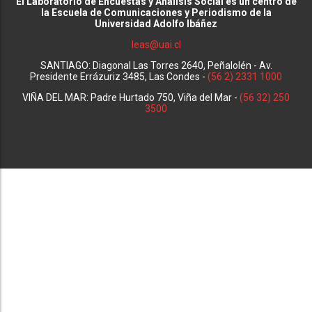
El Laboratorio de Encuestas y Análisis Social es un centro de
la Escuela de Comunicaciones y Periodismo de la
Universidad Adolfo Ibáñez
leas@uai.cl
SANTIAGO: Diagonal Las Torres 2640, Peñalolén - Av.
Presidente Errázuriz 3485, Las Condes -
(56 2) 2331 1000
VIÑA DEL MAR: Padre Hurtado 750, Viña del Mar -
(56 32) 250
3500