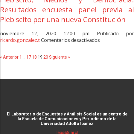
Resultados encuesta panel previa al
Plebiscito por una nueva Constitución
noviembre 12, 2020 12:00 pm
Publicado po
en
ricardo.gonzalez.t
Comentarios desactivados
Plebiscito,
Medios
« Anterior
1
…
17
18
19
20
Siguiente »
y
Democracia:
Resultados
encuesta
panel
previa
al
Plebiscito
por
El Laboratorio de Encuestas y Análisis Social es un centro de
una
la Escuela de Comunicaciones y Periodismo de la
Universidad Adolfo Ibáñez
nueva
Constitución
leas@uai.cl