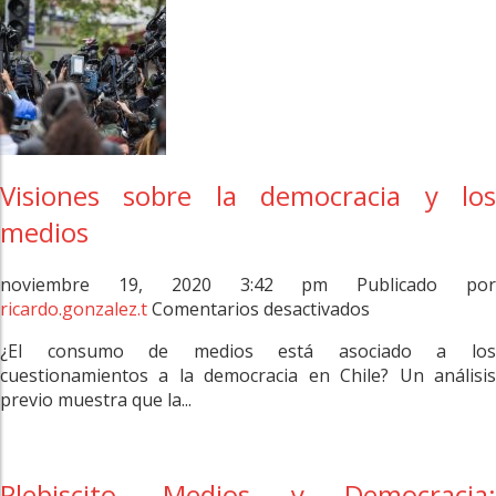
Visiones sobre la democracia y los
medios
noviembre 19, 2020 3:42 pm
Publicado po
en
ricardo.gonzalez.t
Comentarios desactivados
Visiones
¿El consumo de medios está asociado a los
sobre
cuestionamientos a la democracia en Chile? Un análisis
la
previo muestra que la...
democracia
y
los
medios
Plebiscito, Medios y Democracia: