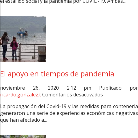
el estallido social y la pandemia por COVID-19. Ambas...
primera
ola
del
estudio
de
psicología
en
el
mercado
laboral
El apoyo en tiempos de pandemia
noviembre 26, 2020 2:12 pm
Publicado po
en
ricardo.gonzalez.t
Comentarios desactivados
El
La propagación del Covid-19 y las medidas para contenerla
apoyo
generaron una serie de experiencias económicas negativas
en
que han afectado a...
tiempos
de
pandemia