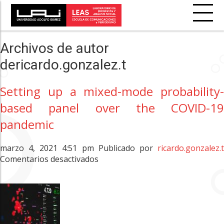
Archivos de autor
dericardo.gonzalez.t
Setting up a mixed-mode probability-
based panel over the COVID-19
pandemic
marzo 4, 2021 4:51 pm
Publicado por
ricardo.gonzalez.
en
Comentarios desactivados
Setting
up
a
mixed-
mode