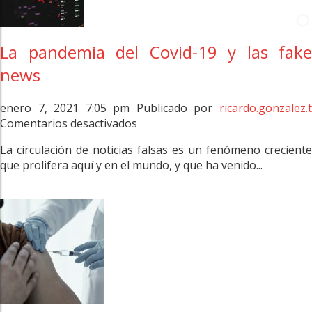
probability-
based
panel
over
La pandemia del Covid-19 y las fake
the
news
COVID-
19
pandemic
enero 7, 2021 7:05 pm
Publicado por
ricardo.gonzalez.
en
Comentarios desactivados
La
La circulación de noticias falsas es un fenómeno creciente
pandemia
que prolifera aquí y en el mundo, y que ha venido...
del
Covid-
19
y
las
fake
news