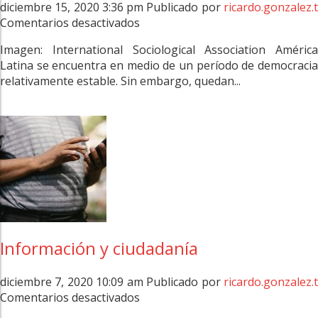
diciembre 15, 2020 3:36 pm
Publicado por
ricardo.gonzalez.
en
Comentarios desactivados
Trabajo
Imagen: International Sociological Association América
de
Latina se encuentra en medio de un período de democracia
LEAS
relativamente estable. Sin embargo, quedan...
participa
en
el
IV
ISA
Forum
of
Sociology
Información y ciudadanía
diciembre 7, 2020 10:09 am
Publicado por
ricardo.gonzalez.
en
Comentarios desactivados
Información