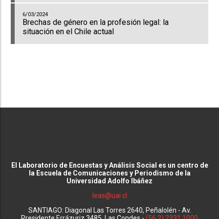
6/03/2024
Brechas de género en la profesión legal: la
situación en el Chile actual
El Laboratorio de Encuestas y Análisis Social es un centro de
la Escuela de Comunicaciones y Periodismo de la
Universidad Adolfo Ibáñez
leas@uai.cl
SANTIAGO: Diagonal Las Torres 2640, Peñalolén - Av.
Presidente Errázuriz 3485, Las Condes -
(56 2) 2331 1000