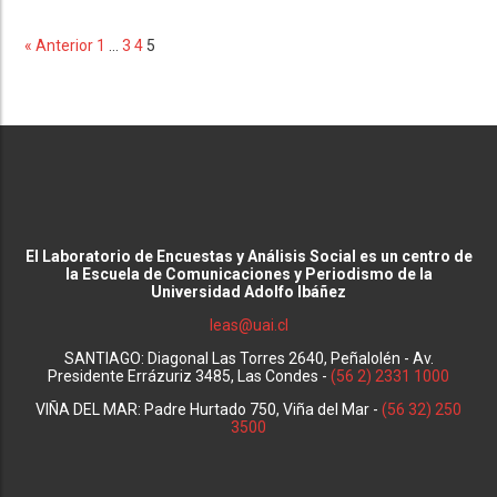
« Anterior
1
…
3
4
5
El Laboratorio de Encuestas y Análisis Social es un centro de
la Escuela de Comunicaciones y Periodismo de la
Universidad Adolfo Ibáñez
leas@uai.cl
SANTIAGO: Diagonal Las Torres 2640, Peñalolén - Av.
Presidente Errázuriz 3485, Las Condes -
(56 2) 2331 1000
VIÑA DEL MAR: Padre Hurtado 750, Viña del Mar -
(56 32) 250
3500