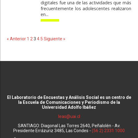
digitales fue una de las actividades que más
frecuentemente los adolescentes realizaron
en...
« Anterior
1
2
3
4
5
Siguiente »
El Laboratorio de Encuestas y Análisis Social es un centro de
la Escuela de Comunicaciones y Periodismo de la
Universidad Adolfo Ibáñez
leas@uai.cl
SANTIAGO: Diagonal Las Torres 2640, Peñalolén - Av.
Presidente Errázuriz 3485, Las Condes -
(56 2) 2331 1000