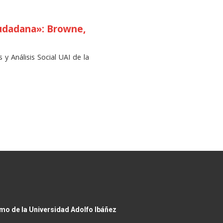
iudadana»: Browne,
y Análisis Social UAI de la
smo de la Universidad Adolfo Ibáñez