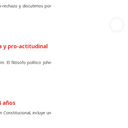
o-rechazo y discutimos por
y pro-actitudinal
. El filósofo político John
8 años
 Constitucional, incluye un