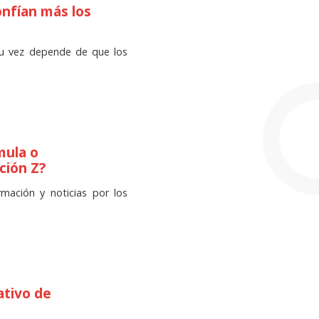
onfían más los
su vez depende de que los
mula o
ción Z?
mación y noticias por los
ativo de